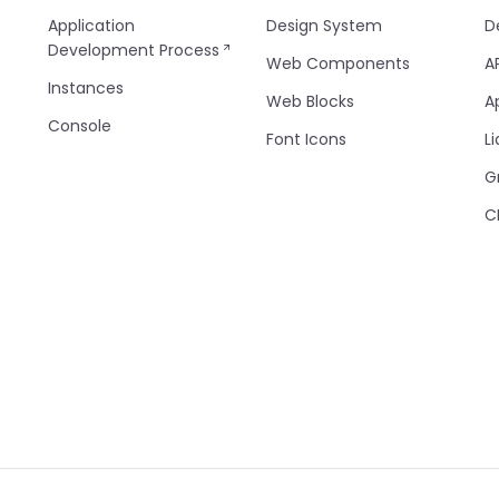
Application
Design System
D
Development Process
Web Components
A
Instances
Web Blocks
A
Console
Font Icons
Li
G
C