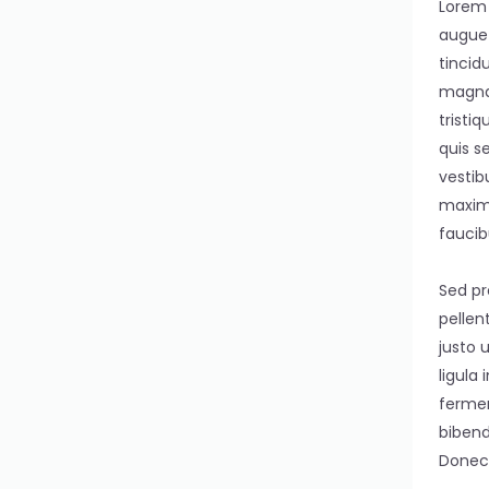
Lorem 
augue i
tincid
magna 
tristi
quis s
vestib
maximu
faucib
Sed pr
pellen
justo 
ligula
fermen
bibend
Donec 