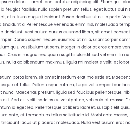
ipsum dolor sit amet, consectetur adipiscing elit. Etiam quis plac
d feugiat facilisis, nulla sapien pretium tellus, eget luctus dui nisl
unt, et rutrum augue tincidunt. Fusce dapibus ut nisi a porta. Ve
tincidunt a. Pellentesque venenatis enim nisl, malesuada tempu
que tincidunt. Vestibulum cursus euismod libero, sit amet conse
emper. Donec sapien neque, euismod at mi a, ullamcorper com
ulum quis, vestibulum ut sem. Integer in dolor at eros ornare ven
s. Cras in magna nec quam sagittis blandit sed vel enim. In n
us, nulla ac bibendum maximus, ligula mi molestie velit, et lobor
etium porta lorem, sit amet interdum erat molestie et. Maecen
tesque et tellus. Pellentesque rutrum, turpis vel tempor faucibu
ut nunc. Maecenas pretium, ligula sed faucibus pellentesque, n
 in est. Sed elit velit, sodales eu volutpat ac, vehicula et massa
tum id eget leo. Pellentesque at libero laoreet, suscipit elit qui
um ante, et fermentum tellus sollicitudin id. Morbi ante massa, fa
tincidunt lacus ut placerat malesuada. Nulla vestibulum erat n